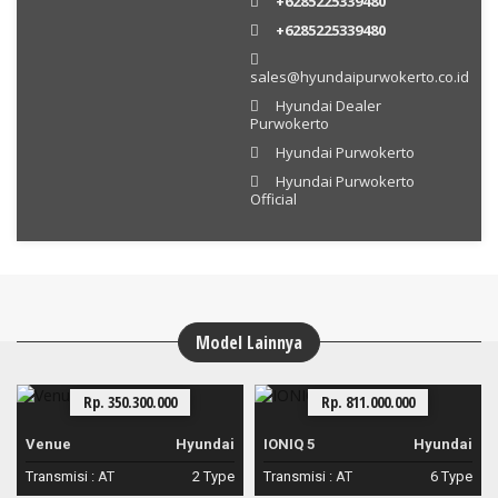
+6285225339480
+6285225339480
sales@hyundaipurwokerto.co.id
Hyundai Dealer
Purwokerto
Hyundai Purwokerto
Hyundai Purwokerto
Official
Model Lainnya
Rp. 350.300.000
Rp. 811.000.000
Venue
Hyundai
IONIQ 5
Hyundai
Transmisi :
AT
2 Type
Transmisi :
AT
6 Type