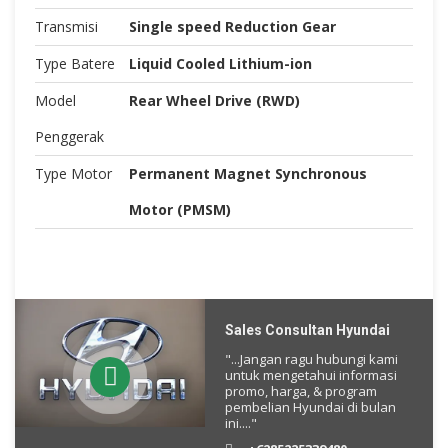
Transmisi
Single speed Reduction Gear
Type Batere
Liquid Cooled Lithium-ion
Model
Rear Wheel Drive (RWD)
Penggerak
Type Motor
Permanent Magnet Synchronous
Motor (PMSM)
Sales Consultan Hyundai
"...Jangan ragu hubungi kami
untuk mengetahui informasi
promo, harga, & program
pembelian Hyundai di bulan
ini...."