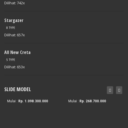
Dilihat: 742x
Stargazer
8 TYPE
Dilihat: 657x
All New Creta
5 TYPE
Dilihat: 653x
1574941/public_html/wp-
on
120
The
/themes/dealer/inc/widgets/slide.php
line
New
SLIDE MODEL
Tucson
Staria
Stargazer
Mulai :
Rp. 1.098.300.000
Mulai :
Rp. 268.700.000