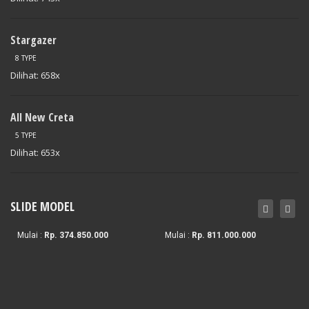
Stargazer
8 TYPE
Dilihat: 658x
All New Creta
5 TYPE
Dilihat: 653x
1574941/public_html/wp-
on
120
Venue
/themes/dealer/inc/widgets/slide.php
line
SLIDE MODEL
All New Creta
IONIQ 5
Mulai :
Rp. 374.850.000
Mulai :
Rp. 811.000.000