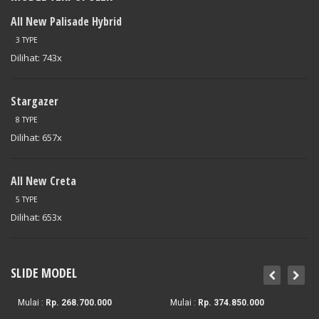
All New Palisade Hybrid
3 TYPE
Dilihat: 743x
Stargazer
8 TYPE
Dilihat: 657x
All New Creta
5 TYPE
Dilihat: 653x
1574941/public_html/wp-
on
120
Stargazer
/themes/dealer/inc/widgets/slide.php
line
X
SLIDE MODEL
Stargazer
All New Creta
Mulai :
Rp. 268.700.000
Mulai :
Rp. 374.850.000