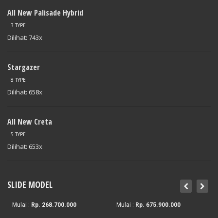
All New Palisade Hybrid
3 TYPE
Dilihat: 743x
Stargazer
8 TYPE
Dilihat: 658x
All New Creta
5 TYPE
Dilihat: 653x
1574941/public_html/wp-
on
120
IONIQ
/themes/dealer/inc/widgets/slide.php
line
5
SLIDE MODEL
Stargazer
The New Tucson
Mulai :
Rp. 268.700.000
Mulai :
Rp. 675.900.000